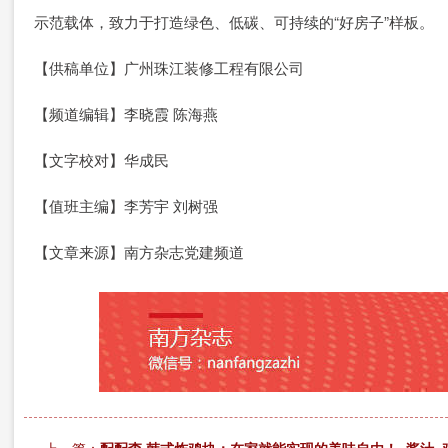
示范载体，致力于打造绿色、低碳、可持续的“好房子”样板。
【供稿单位】广州珠江装修工程有限公司
【频道编辑】李晓霞 陈海燕
【文字校对】华成民
【值班主编】李芳宇 刘树强
【文章来源】南方杂志党建频道
上一篇：
配配查 韩式炸鸡块：在家就能实现的美味自由！_酱汁_