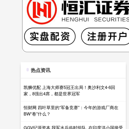
热点资讯
凯狮优配 上海大师赛5冠王出局！奥沙利文4-6回
家，8强出4席，都是世界冠军
恒财网 四叶草里的“军备竞赛”：今年的游戏厂商在
BW“卷”什么？
GGV纪源资本 我军水兵临时组队, 在印度洋小国接受