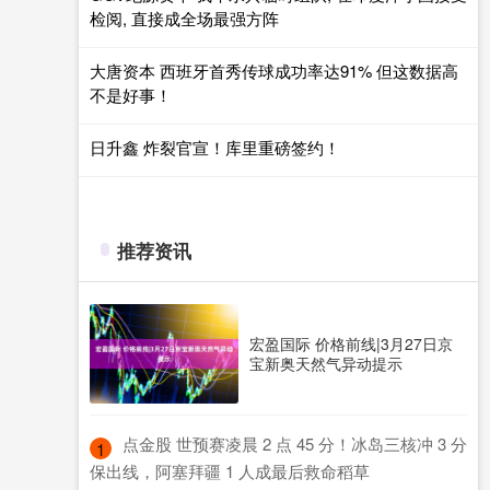
检阅, 直接成全场最强方阵
大唐资本 西班牙首秀传球成功率达91% 但这数据高
不是好事！
日升鑫 炸裂官宣！库里重磅签约！
推荐资讯
宏盈国际 价格前线|3月27日京
宝新奥天然气异动提示
​点金股 世预赛凌晨 2 点 45 分！冰岛三核冲 3 分
1
保出线，阿塞拜疆 1 人成最后救命稻草