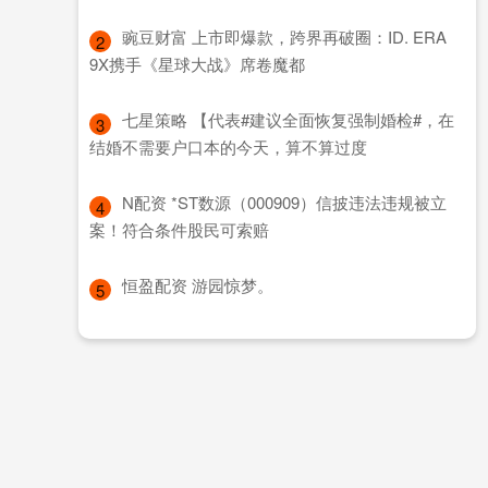
​豌豆财富 上市即爆款，跨界再破圈：ID. ERA
2
9X携手《星球大战》席卷魔都
​七星策略 【代表#建议全面恢复强制婚检#，在
3
结婚不需要户口本的今天，算不算过度
​N配资 *ST数源（000909）信披违法违规被立
4
案！符合条件股民可索赔
​恒盈配资 游园惊梦。
5