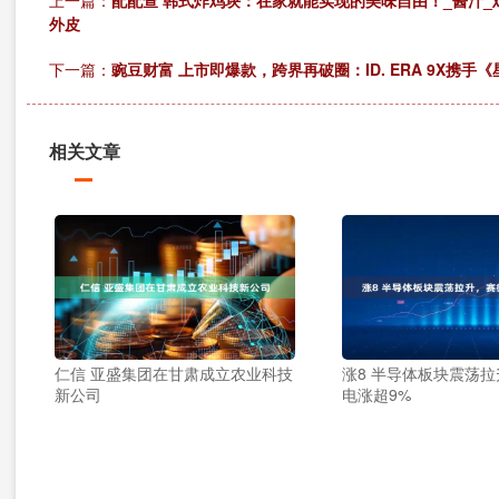
外皮
下一篇：
豌豆财富 上市即爆款，跨界再破圈：ID. ERA 9X携手
相关文章
仁信 亚盛集团在甘肃成立农业科技
涨8 半导体板块震荡
新公司
电涨超9%