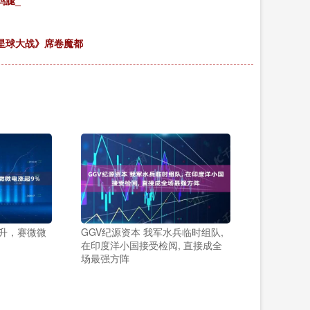
《星球大战》席卷魔都
拉升，赛微微
GGV纪源资本 我军水兵临时组队,
在印度洋小国接受检阅, 直接成全
场最强方阵