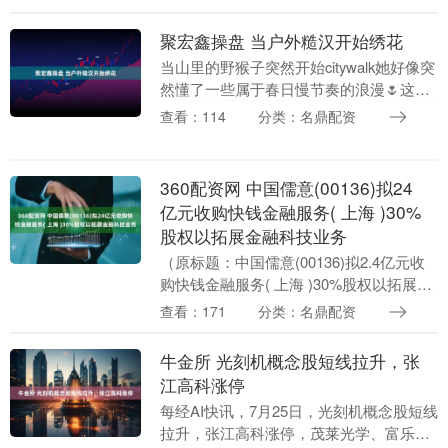
http://wq.finance.sina.com.cn/ 关注....
聚宏鑫操盘 当户外糙汉开始绣花
当山里的野猴子突然开始citywalk她好像突
然懂了一些属于春日慢节奏的浪漫🌷这个
周末先和一起钻进什刹海蒋蒋茶书院，平
查看：114
分类：名鼎配资
时举铁捏车闸的手干起精细活儿实在是不
太灵光....
360配资网 中国儒意(00136)拟24
亿元收购快钱金融服务( 上海 )30%
股权以拓展金融科技业务
（原标题：中国儒意(00136)拟2.4亿元收
购快钱金融服务( 上海 )30%股权以拓展金
融科技业务） 智通财经APP讯，中国儒意
查看：171
分类：名鼎配资
(00136)公布，近日，该公....
牛金所 光刻机概念股短线拉升，张
江高科涨停
每经AI快讯，7月25日，光刻机概念股短线
拉升，张江高科涨停，茂莱光学、富乐