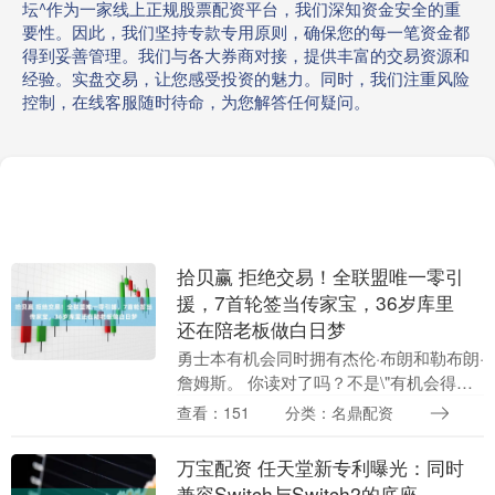
坛^作为一家线上正规股票配资平台，我们深知资金安全的重
要性。因此，我们坚持专款专用原则，确保您的每一笔资金都
得到妥善管理。我们与各大券商对接，提供丰富的交易资源和
经验。实盘交易，让您感受投资的魅力。同时，我们注重风险
控制，在线客服随时待命，为您解答任何疑问。
拾贝赢 拒绝交易！全联盟唯一零引
援，7首轮签当传家宝，36岁库里
还在陪老板做白日梦
勇士本有机会同时拥有杰伦·布朗和勒布朗·
詹姆斯。 你读对了吗？不是\"有机会得到
其中一个\"，是\"同时\"。 名记Shams在
查看：151
分类：名鼎配资
《NBA Today》扔了一颗炸....
万宝配资 任天堂新专利曝光：同时
兼容Switch与Switch2的底座