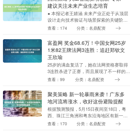
建议关注未来产业生态培育
● 本报记者王婧涵 未来产业正处于从顶层
设计走向技术验证与场景探索的关键阶
段。与已进入规模化落地期的战略性新兴
查看：174
分类：名鼎配资
产业相比，未来产业仍处于从原始创新向
产业化迈进的早....
富盈网 奖金68.6万！中国女网25岁
1米82王牌法网3连胜：追赶郑钦文
王欣瑜
25岁的满血复活了，她在法网资格赛取得
3连胜杀进了正赛，而且展现了不一样的精
神面貌。王曦雨比受伤前更加自信，更加
查看：99
分类：名鼎配资
成熟稳重了，有一种脱胎换骨的感觉。王
曦雨在资格赛....
聚美策略 新一轮暴雨来袭！广东多
地河流将涨水，收好这份避险提醒
根据预测预报，5月15日夜间至18日，粤
西、珠江三角洲和粤东沿海地区有新一轮
大到暴雨降水过程，并伴有局地强对流天
查看：170
分类：名鼎配资
气。预计我省珠江三角洲、粤东粤西沿海