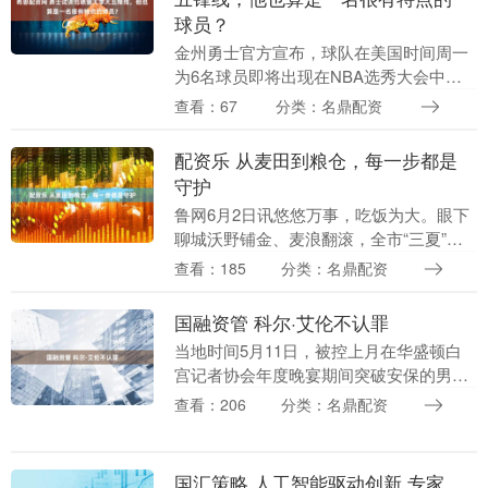
球员？
金州勇士官方宣布，球队在美国时间周一
为6名球员即将出现在NBA选秀大会中进
行了试训。这6名球员分别是来自贝勒大学
查看：67
分类：名鼎配资
的大五后卫奥比-阿格比姆（Obi
Agbim）、....
配资乐 从麦田到粮仓，每一步都是
守护
鲁网6月2日讯悠悠万事，吃饭为大。眼下
聊城沃野铺金、麦浪翻滚，全市“三夏”生
产有序铺开、火热推进。作为鲁西重点产
查看：185
分类：名鼎配资
粮大市，聊城深耕“吨半粮”产能建设，以
全周期、全....
国融资管 科尔·艾伦不认罪
当地时间5月11日，被控上月在华盛顿白
宫记者协会年度晚宴期间突破安保的男子
科尔·艾伦在美国首都华盛顿联邦法院出
查看：206
分类：名鼎配资
庭，对企图刺杀美国总统特朗普等指控表
示不认罪。 白....
国汇策略 人工智能驱动创新 专家