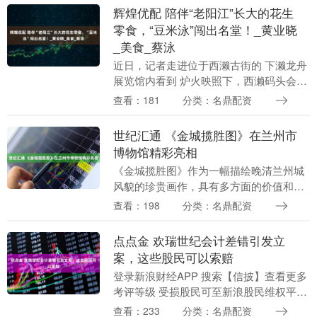
和西江下游部....
辉煌优配 陪伴“老阳江”长大的花生
零食，“豆米泳”闯出名堂！_黄业晓
_美食_蔡泳
近日，记者走进位于西濑古街的 下濑龙舟
展览馆内看到 炉火映照下，西濑码头会馆
馆长黄业晓 正小心翼翼地翻炒着锅中的盐
查看：181
分类：名鼎配资
粒 待温度升至约180摄氏度 金黄色的花生
倾泻....
世纪汇通 《金城揽胜图》在兰州市
博物馆精彩亮相
《金城揽胜图》作为一幅描绘晚清兰州城
风貌的珍贵画作，具有多方面的价值和意
义。 它是目前保存最完好、最完整反映晚
查看：198
分类：名鼎配资
清兰州城山川形胜、城郭面貌的画作，为
研究明清时期兰....
点点金 欢瑞世纪会计差错引发立
案，这些股民可以索赔
登录新浪财经APP 搜索【信披】查看更多
考评等级 受损股民可至新浪股民维权平台
登记该公司维权：
查看：233
分类：名鼎配资