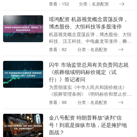
德、富创精密、晶方科技、凯美特气等跟
查看：152
分类：名鼎配资
涨。....
瑶鸿配资 机器视觉概念震荡反弹，
博杰股份、大恒科技等多股涨停
机器视觉概念震荡反弹，博杰股份、大恒
科技、汉王科技、中电鑫龙等涨停，狮头
股份、波长光电、虹软科技、格灵深瞳、
查看：82
分类：名鼎配资
奥普光电、科大讯飞等跟涨。....
闪牛 市场监管总局有关负责同志就
《殡葬领域明码标价规定（试
行）》答记者问
为贯彻落实《中华人民共和国价格法》
《殡葬管理条例》《明码标价和禁止价格
欺诈规定》相关要求，近日，市场监管总
查看：98
分类：名鼎配资
局、民政部联合印发《殡葬领域明码标价
规定（试行）》（以....
金八号配资 特朗普释放“谈判”信
号！到底是操纵市场，还是掩护地
面战？