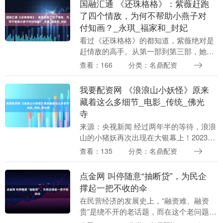
国融汇通 《还珠格格》：紫薇赶跑
了四个情敌，为何不帮助小燕子对
付知画？_永琪_福家和_封妃
看过《还珠格格》的都知道，紫薇绝对是
赶情敌的高手。从第一部到第三部，她身
边前后出现过四位情敌 —— 塞娅、晴儿、
查看：166
分类：名鼎配资
金锁、慕沙，结果一个接一个都被她 “打
败” 了。....
我要配资网 《浪浪山小妖怪》原来
藏着这么多细节_电影_传统_佛光
寺
来源：央视新闻 经过两年半的等待，浪浪
山的小猪妖再次出现在大银幕上！2023
年，国产动画短片《中国奇谭之小妖怪的
查看：135
分类：名鼎配资
夏天》惊艳亮相，而其中那只渴望离开浪
浪山的小猪妖....
点金网 叫停随意“抽断贷”，为民企
撑起一把不收的伞
在民营经济的发展史上，“融资难、融资
贵”是绕不开的老话题，而在这个老问题
里，“抽贷、断贷”可以说是最致命的一