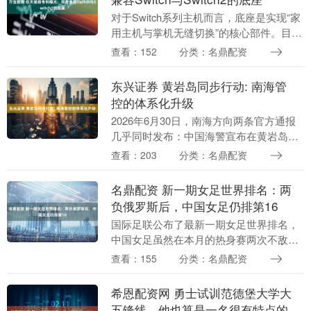
对于Switch系列主机而言，底座是实现“家
用主机与掌机无缝切换”的核心部件。目
前，Switch与Switch2的底座互不兼容——
查看：152
分类：名鼎配资
旧款主机无法插入新底座，反之亦....
东兴证券 黄岩岛同步行动: 南海管
控的体系化升级
2026年6月30日，南海方向两条官方通报
几乎同时发布：中国海警宣布在黄岩岛领
海及周边开展常态化维权执法巡查，南部
查看：203
分类：名鼎配资
战区同步官宣组织海空兵力在同一区域实
施战备警巡....
名鼎配资 新一期女足世界排名：两
负俄罗斯后，中国女足仍排第16
国际足联公布了最新一期女足世界排名，
中国女足虽然在本月的热身赛两次不敌俄
罗斯，但排名不变，仍位居世界第16位。
查看：155
分类：名鼎配资
新一期女足国家队世界排名 1. 西班牙 2.
美....
希恩配资网 勇士试训范德堡大学大
五锋线，他也算是一名很有特点的