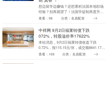
想边留学边赚钱？还想累积法国本地职场
经验？别再观望了！法国学徒制再度升
级，BAC+3以上学生迎来“黄金窗口
查看：98
分类：名鼎配资
期”——企业招聘你还能多拿750欧补贴！
不仅免费上学，....
中祥网 9月2日福莱转债下跌
072%，转股溢价率17622%
本站消息，9月2日福莱转债收盘下跌
0.72%，报115.15元/张，成交额8641.17万
元，转股溢价率176.22%。 资料显示，福
查看：169
分类：名鼎配资
莱转债信用级别为“AA”，....
佰亿配资 巴克利盛赞雷霆堪比“坏
小子军团”：阵容强大，极具挑战性
比尔·西蒙斯的播客节目中，巴克利对雷霆
队毫不吝啬赞美之辞，甚至将他们比作
NBA历史上的传奇球队——底特律活塞
查看：153
分类：名鼎配资
的“坏小子军团”。 巴克利称道：“雷霆是一
个拥有出色....
通联随配 法国主帅宣布离队，意大
利首战需大胜，瑞典助利物浦探索