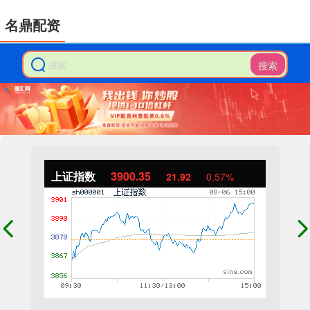
名鼎配资
搜索
上证指数
3900.35
21.92
0.57%