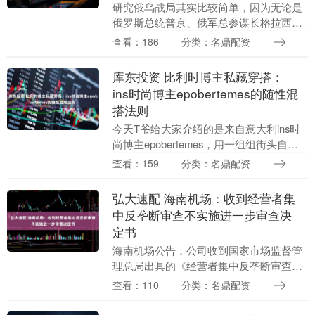
研究俄乌战局其实比较简单，因为无论是
俄罗斯总统普京、俄军总参谋长格拉西莫
夫，还是乌克兰总统泽连斯基、乌军总司
查看：186
分类：名鼎配资
令西尔斯基，他们都有自己的"核心主
线"。 虽然他们的....
库东投资 比利时博主私藏穿搭：
ins时尚博主epobertemes的随性混
搭法则
今天T爷给大家介绍的是来自意大利ins时
尚博主epobertemes，用一组组街头自
拍，勾勒出了日常穿搭的理想模样。她的
查看：159
分类：名鼎配资
风格没有浮夸的设计，没有抢眼的配色，
却能....
弘大速配 海南机场：收到经营者集
中反垄断审查不实施进一步审查决
定书
海南机场公告，公司收到国家市场监督管
理总局出具的《经营者集中反垄断审查不
实施进一步审查决定书》，决定对海南机
查看：110
分类：名鼎配资
场设施股份有限公司收购海南美兰国际空
港股份有限公司股....