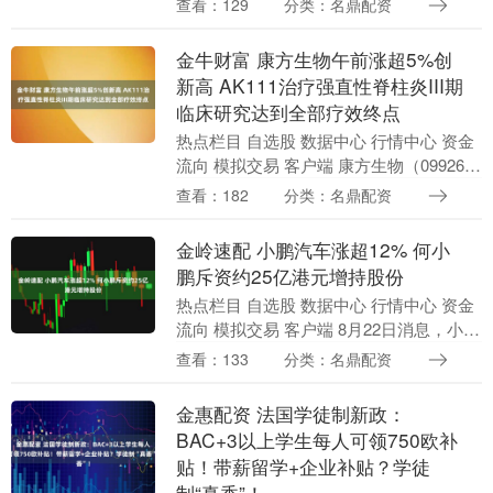
查看：129
分类：名鼎配资
刀。很多企业明明还在坚持生产，却因为
资金链被银行突然....
金牛财富 康方生物午前涨超5%创
新高 AK111治疗强直性脊柱炎III期
临床研究达到全部疗效终点
热点栏目 自选股 数据中心 行情中心 资金
流向 模拟交易 客户端 康方生物（09926）
午前股价上涨超5%，高见177.9港元，再
查看：182
分类：名鼎配资
创新高。截至发稿，上涨5.36....
金岭速配 小鹏汽车涨超12% 何小
鹏斥资约25亿港元增持股份
热点栏目 自选股 数据中心 行情中心 资金
流向 模拟交易 客户端 8月22日消息，小鹏
汽车港股高开超9%，随后持续拉升，现涨
查看：133
分类：名鼎配资
超12%，报价91.05港元，成交额....
金惠配资 法国学徒制新政：
BAC+3以上学生每人可领750欧补
贴！带薪留学+企业补贴？学徒
制“真香”！