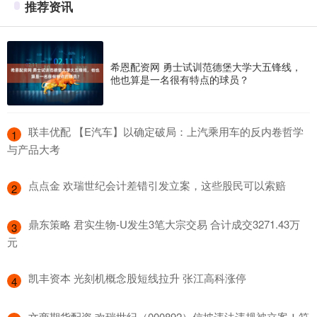
推荐资讯
希恩配资网 勇士试训范德堡大学大五锋线，
他也算是一名很有特点的球员？
​联丰优配 【E汽车】以确定破局：上汽乘用车的反内卷哲学
1
与产品大考
​点点金 欢瑞世纪会计差错引发立案，这些股民可以索赔
2
​鼎东策略 君实生物-U发生3笔大宗交易 合计成交3271.43万
3
元
​凯丰资本 光刻机概念股短线拉升 张江高科涨停
4
​文商期货配资 欢瑞世纪（000892）信披违法违规被立案！符