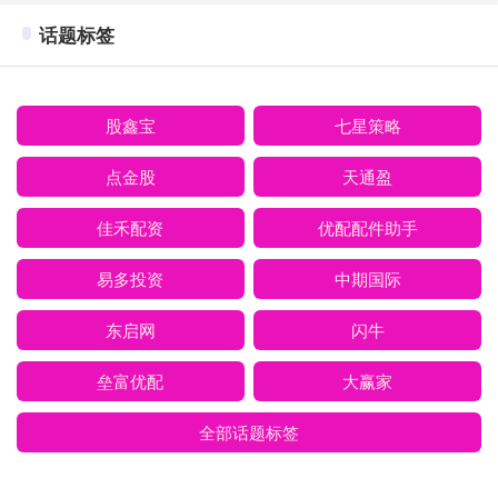
话题标签
股鑫宝
七星策略
点金股
天通盈
佳禾配资
优配配件助手
易多投资
中期国际
东启网
闪牛
垒富优配
大赢家
全部话题标签