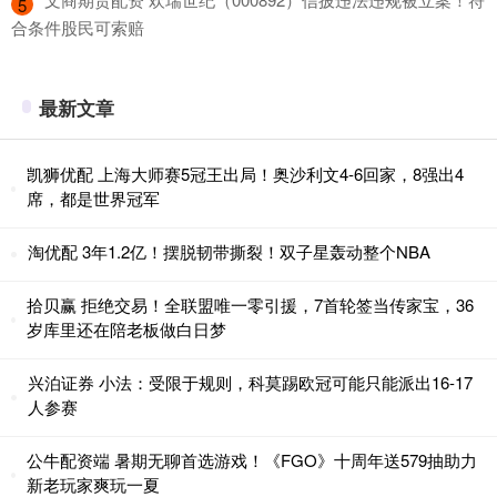
5
合条件股民可索赔
最新文章
凯狮优配 上海大师赛5冠王出局！奥沙利文4-6回家，8强出4
席，都是世界冠军
淘优配 3年1.2亿！摆脱韧带撕裂！双子星轰动整个NBA
拾贝赢 拒绝交易！全联盟唯一零引援，7首轮签当传家宝，36
岁库里还在陪老板做白日梦
兴泊证券 小法：受限于规则，科莫踢欧冠可能只能派出16-17
人参赛
公牛配资端 暑期无聊首选游戏！《FGO》十周年送579抽助力
新老玩家爽玩一夏