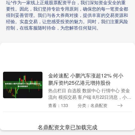
坛^作为一家线上正规股票配资平台，我们深知资金安全的重
要性。因此，我们坚持专款专用原则，确保您的每一笔资金都
得到妥善管理。我们与各大券商对接，提供丰富的交易资源和
经验。实盘交易，让您感受投资的魅力。同时，我们注重风险
控制，在线客服随时待命，为您解答任何疑问。
金岭速配 小鹏汽车涨超12% 何小
鹏斥资约25亿港元增持股份
热点栏目 自选股 数据中心 行情中心 资金
流向 模拟交易 客户端 8月22日消息，小鹏
汽车港股高开超9%，随后持续拉升，现涨
查看：133
分类：名鼎配资
超12%，报价91.05港元，成交额....
名鼎配资文章已加载完成