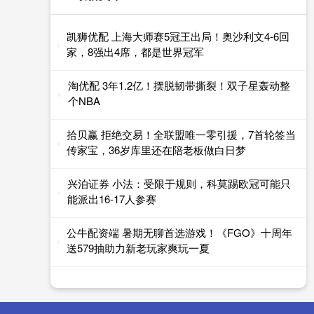
凯狮优配 上海大师赛5冠王出局！奥沙利文4-6回
家，8强出4席，都是世界冠军
淘优配 3年1.2亿！摆脱韧带撕裂！双子星轰动整
个NBA
拾贝赢 拒绝交易！全联盟唯一零引援，7首轮签当
传家宝，36岁库里还在陪老板做白日梦
兴泊证券 小法：受限于规则，科莫踢欧冠可能只
能派出16-17人参赛
公牛配资端 暑期无聊首选游戏！《FGO》十周年
送579抽助力新老玩家爽玩一夏