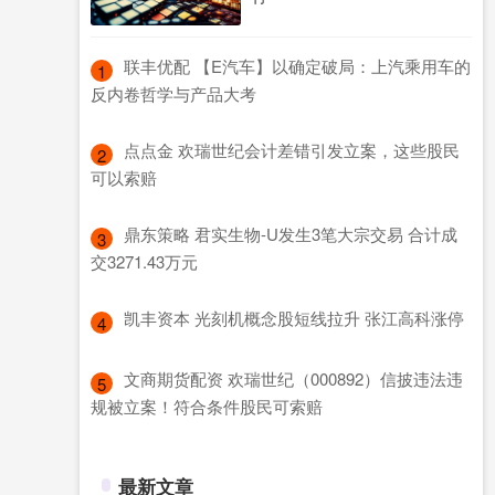
​联丰优配 【E汽车】以确定破局：上汽乘用车的
1
反内卷哲学与产品大考
​点点金 欢瑞世纪会计差错引发立案，这些股民
2
可以索赔
​鼎东策略 君实生物-U发生3笔大宗交易 合计成
3
交3271.43万元
​凯丰资本 光刻机概念股短线拉升 张江高科涨停
4
​文商期货配资 欢瑞世纪（000892）信披违法违
5
规被立案！符合条件股民可索赔
最新文章