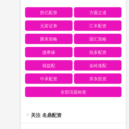
胜亿配资
方圆之道
元富证券
汇丰配资
聚美策略
国汇策略
捷希缘
炫多配资
稳益配
金岭速配
中承配资
库东投资
全部话题标签
关注 名鼎配资