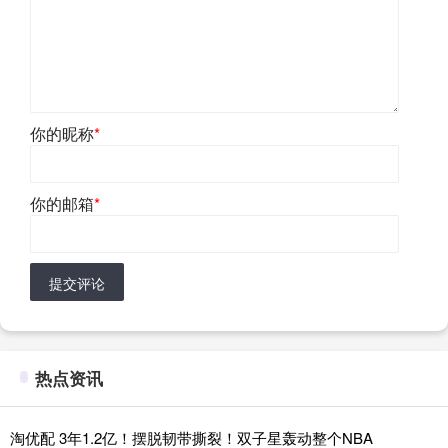
你的昵称
*
你的邮箱
*
提交评论
热点资讯
淘优配 3年1.2亿！摆脱韧带撕裂！双子星轰动整个NBA