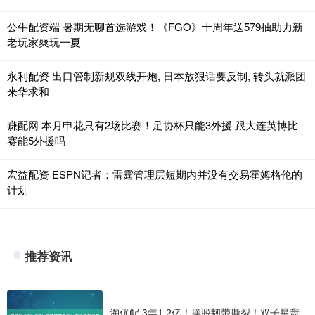
公牛配资端 暑期无聊首选游戏！《FGO》十周年送579抽助力新
老玩家爽玩一夏
永利配资 出口管制新规双线开炮, 日本放狠话要反制, 转头就派团
来华求和
赚配网 本月申花只有2场比赛！足协杯只能3外援 跟大连英博比
赛能5外援吗
宏益配资 ESPN记者：雷霆管理层短期内并没有交易霍姆格伦的
计划
推荐资讯
淘优配 3年1.2亿！摆脱韧带撕裂！双子星轰