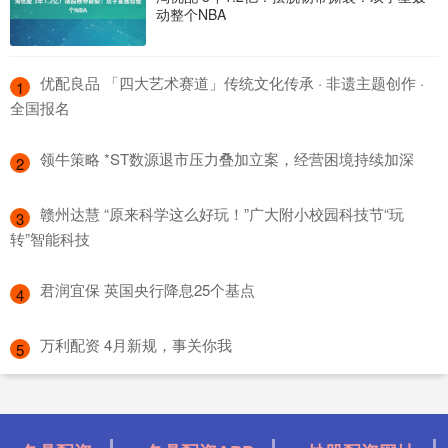
动整个NBA
​优配良品 「四大艺术赛道」传统文化传承 · 非遗主题创作 ·
1
全国报名
​领牛策略 *ST数源退市压力叠加立案，经营困境持续加深
2
​赣州达慧 “原来科学这么好玩！”广大附小校园科技节“玩
3
转”智能科技
​君润宜保 英国央行降息25个基点
4
​万利配资 4月新规，事关你我
5