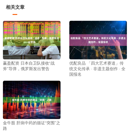
相关文章
赢盈配资 日本自卫队接收“战
优配良品 「四大艺术赛道」传
斧”导弹，俄罗斯发出警告
统文化传承 · 非遗主题创作 · 全
国报名
金牛股 肝病中药的循证“突围”之
路