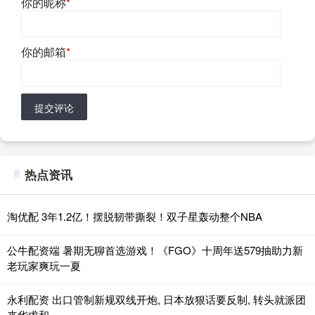
你的昵称
*
你的邮箱
*
提交评论
热点资讯
淘优配 3年1.2亿！摆脱韧带撕裂！双子星轰动整个NBA
公牛配资端 暑期无聊首选游戏！《FGO》十周年送579抽助力新
老玩家爽玩一夏
永利配资 出口管制新规双线开炮, 日本放狠话要反制, 转头就派团
来华求和