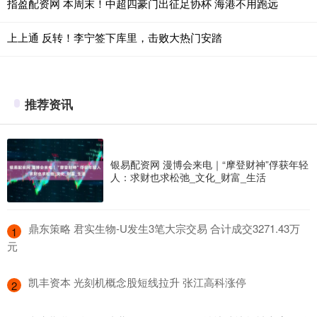
指盈配资网 本周末！中超四豪门出征足协杯 海港不用跑远
上上通 反转！李宁签下库里，击败大热门安踏
推荐资讯
银易配资网 漫博会来电｜“摩登财神”俘获年轻
人：求财也求松弛_文化_财富_生活
​鼎东策略 君实生物-U发生3笔大宗交易 合计成交3271.43万
1
元
​凯丰资本 光刻机概念股短线拉升 张江高科涨停
2