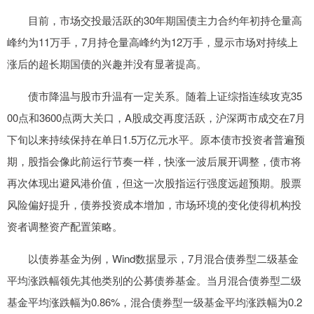
目前，市场交投最活跃的30年期国债主力合约年初持仓量高
峰约为11万手，7月持仓量高峰约为12万手，显示市场对持续上
涨后的超长期国债的兴趣并没有显著提高。
债市降温与股市升温有一定关系。随着上证综指连续攻克35
00点和3600点两大关口，A股成交再度活跃，沪深两市成交在7月
下旬以来持续保持在单日1.5万亿元水平。原本债市投资者普遍预
期，股指会像此前运行节奏一样，快涨一波后展开调整，债市将
再次体现出避风港价值，但这一次股指运行强度远超预期。股票
风险偏好提升，债券投资成本增加，市场环境的变化使得机构投
资者调整资产配置策略。
以债券基金为例，Wind数据显示，7月混合债券型二级基金
平均涨跌幅领先其他类别的公募债券基金。当月混合债券型二级
基金平均涨跌幅为0.86%，混合债券型一级基金平均涨跌幅为0.2