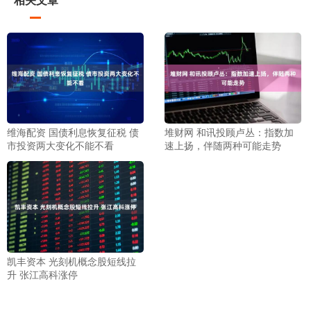
维海配资 国债利息恢复征税 债
堆财网 和讯投顾卢丛：指数加
市投资两大变化不能不看
速上扬，伴随两种可能走势
凯丰资本 光刻机概念股短线拉
升 张江高科涨停