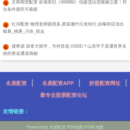
​文商期货配资 欢瑞世纪（000892）信披违法违规被立案！符
3
合条件股民可索赔
​红河配资 物理老师困境多,星探邀约引发转行,自曝癌症淡出
4
银幕_桃果_川奈_机会
​捷希源 加拿大留学，为何首选 OSSD？山东学子直通世界名
5
校的黄金通道揭秘
名鼎配资
名鼎配资APP
炒股配资网址
最专业股票配资论坛
友情链接：
Powered by
名鼎配资
RSS地图
HTML地图